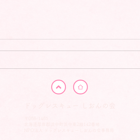
ドッグレスキュー しおんの会
〒088-1485
北海道厚岸郡浜中町浜中東2線142番地
NPO法人 ドッグレスキューしおんの会事務局