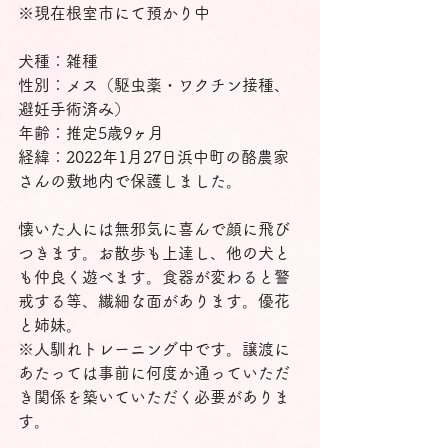
※現在根室市にて預かり中
犬種：雑種
性別：メス（駆虫薬・ワクチン接種、
避妊手術済み）
年齢：推定5歳9ヶ月
経緯：2022年1月27日浜中町の酪農家
さんの敷地内で保護しました。
懐いた人には無邪気に喜んで顔に飛び
つきます。お散歩も上達し、他の犬と
も仲良く遊べます。食器が変わると警
戒する等、繊細な面があります。優花
と姉妹。
※人馴れトレーニング中です。譲渡に
あたっては事前に何度か通っていただ
き関係を築いていただく必要がありま
す。