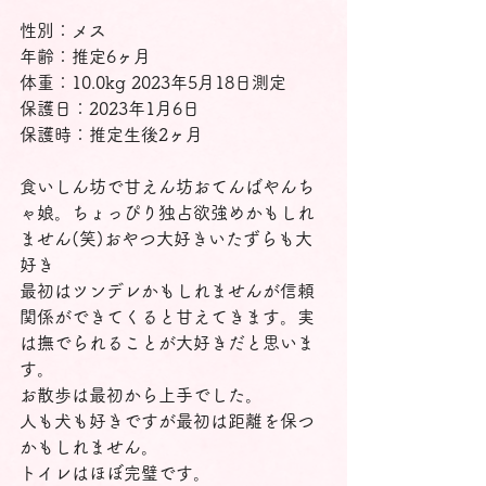
性別：メス
年齢：推定6ヶ月
体重：10.0kg 2023年5月18日測定
保護日：2023年1月6日
保護時：推定生後2ヶ月
食いしん坊で甘えん坊おてんばやんち
ゃ娘。ちょっぴり独占欲強めかもしれ
ません(笑)おやつ大好きいたずらも大
好き
最初はツンデレかもしれませんが信頼
関係ができてくると甘えてきます。実
は撫でられることが大好きだと思いま
す。
お散歩は最初から上手でした。
人も犬も好きですが最初は距離を保つ
かもしれません。
トイレはほぼ完璧です。