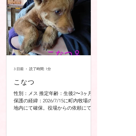
3 日前
読了時間: 1分
こなつ
性別：メス 推定年齢：生後2〜3ヶ月
保護の経緯：2026/7/15に町内牧場の敷
地内にて確保。役場からの依頼にて保
護。