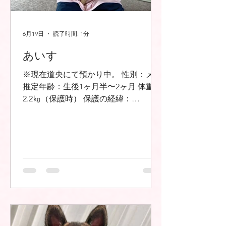
6月19日
読了時間: 1分
あいす
※現在道央にて預かり中。 性別：メス
推定年齢：生後1ヶ月半〜2ヶ月 体重：
2.2㎏（保護時） 保護の経緯：
2026/6/17、役場からの依頼で町内の牧
場にて保護