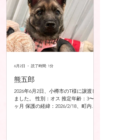
6月2日
読了時間: 1分
熊五郎
2026年6月2日、小樽市のT様に譲渡し
ました。 性別：オス 推定年齢：3〜3.5
ヶ月 保護の経緯：2026/2/18、町内廃
棄物最終処分場敷地内で野犬が産んだ
赤ちゃん犬を保護 ※駆虫薬、混合ワク
チン接種済