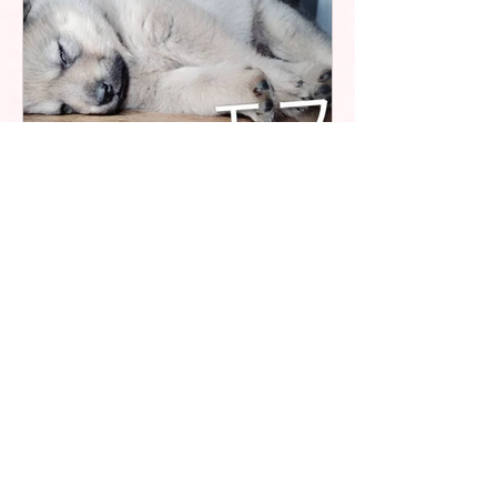
4月13日
読了時間: 1分
グレア（会名：モフ）
2026年4月13日、岩見沢市K様に譲渡し
ました。 性別：メス 推定年齢：１〜
1.5ヶ月 保護の経緯：2026/3/14、町内
廃棄物最終処分場敷地内で野犬が産ん
だ赤ちゃん犬を保護 ※駆虫薬、混合ワ
クチン接種済