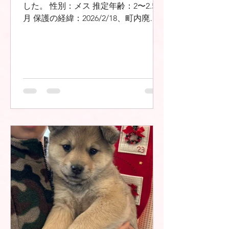
した。 性別：メス 推定年齢：2〜2.5ヶ
月 保護の経緯：2026/2/18、町内廃棄
物最終処分場敷地内で野犬が産んだ赤
ちゃん犬を保護 ※駆虫薬、混合ワクチ
ン接種済