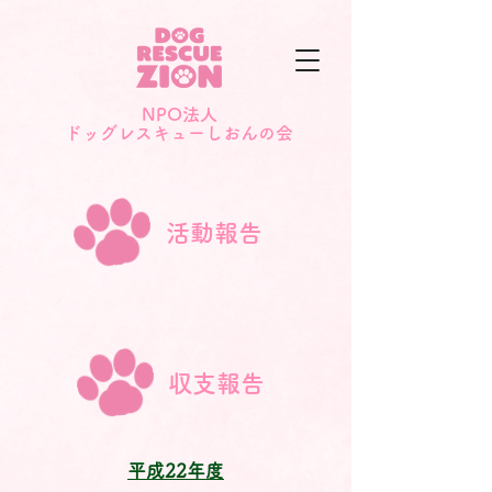
NPO法人
​ドッグレスキューしおんの会
活動報告
収支報告
平成22年度