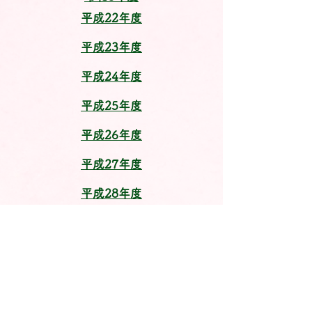
平成22年度
平成23年度
平成24年度
平成25年度
平成26年度
平成27年度
平成28年度
平成29年度
平成30年度
​
令和元年度
​令和2年度